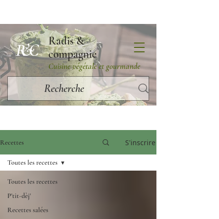
Radis &
R&C
compagnie
Cuisine végétale et gourmande
S'inscrire
Recettes
Toutes les recettes
Toutes les recettes
P'tit-dèj'
Recettes salées