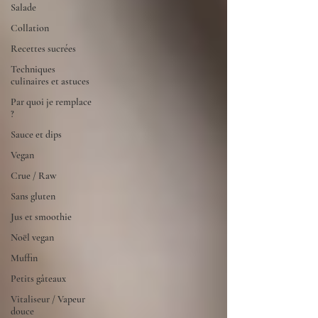
Salade
Collation
Recettes sucrées
Techniques
culinaires et astuces
Par quoi je remplace
?
Sauce et dips
Vegan
Crue / Raw
Sans gluten
Jus et smoothie
Noël vegan
Muffin
Petits gâteaux
Vitaliseur / Vapeur
douce