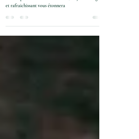
Jus vert détox
Jus vert détox au céleri, concombre et citron.
Parfait pour se rafraichir cet été, ce jus vert léger
et rafraichissant vous étonnera