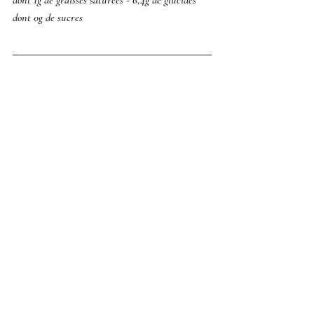
dont 1g de graisses saturées - 6,4g de glucides 
dont 0g de sucres