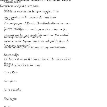
Recettes salées
Dernière mise à jour :
1 oct. 2020
Salade
Après la recette du burger veggie, il ne 
manquait que la recette du bun pour 
Collation
l'accompagner ! J'avais l'habitude d'acheter mes 
Recettes sucrées
pains à burgers.... mais ça revient cher et je 
voulais un burger 100% fait maison. J'ai utilisé 
Techniques culinaires et astuces
la recette de Nyam, j'ai juste adapté la dose de 
Par quoi je remplace ?
bicarbonate que je trouvais trop importante. 
Sauce et dips
Ce bun est aussi IG bas et low carb ! Seulement 
Vegan
6,4g de glucides pour 100g.
Crue / Raw
Sans gluten
Jus et smoothie
Noël vegan