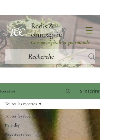
Radis &
R&C
compagnie
Cuisine végétale et gourmande
S'inscrire
Recettes
Toutes les recettes
Toutes les recettes
P'tit-dèj'
Recettes salées