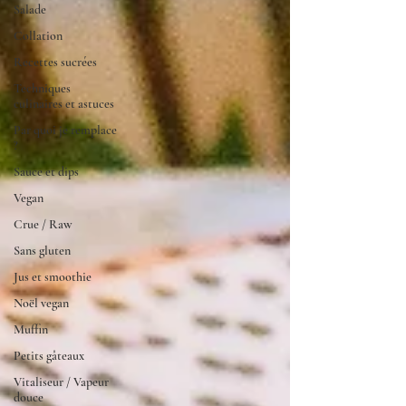
Salade
Collation
Recettes sucrées
Techniques
culinaires et astuces
Par quoi je remplace
?
Sauce et dips
Vegan
Crue / Raw
Sans gluten
Jus et smoothie
Noël vegan
Muffin
Petits gâteaux
Vitaliseur / Vapeur
douce