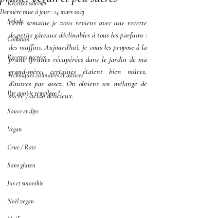
Recettes salées
Dernière mise à jour :
14 mars 2023
Salade
Cette semaine je vous reviens avec une recette 
de petits gâteaux déclinables à tous les parfums : 
Collation
des muffins. Aujourd'hui, je vous les propose à la 
Recettes sucrées
prune (prunes récupérées dans le jardin de ma 
grand-mère, certaines étaient bien mûres, 
Techniques culinaires et astuces
d'autres pas assez. On obtient un mélange de 
Par quoi je remplace ?
sucré / acide délicieux. 
Sauce et dips
Vegan
Crue / Raw
Sans gluten
Jus et smoothie
Noël vegan