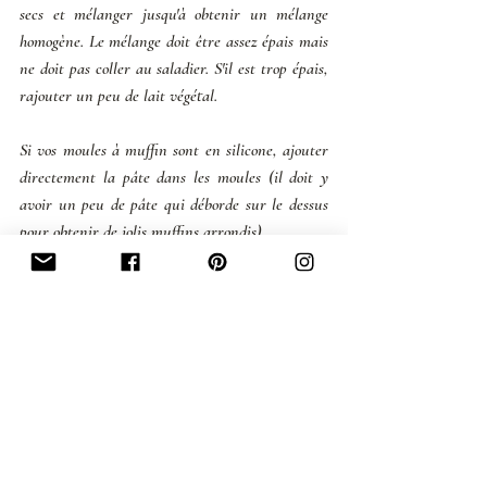
secs et mélanger jusqu'à obtenir un mélange 
homogène. Le mélange doit être assez épais mais 
ne doit pas coller au saladier. S'il est trop épais, 
rajouter un peu de lait végétal. 
Si vos moules à muffin sont en silicone, ajouter 
directement la pâte dans les moules (il doit y 
avoir un peu de pâte qui déborde sur le dessus 
pour obtenir de jolis muffins arrondis). 
Si vos moules ne sont pas en silicone, huiler et 
fariner légèrement pour ne pas que la 
préparation accroche. 
Enfournez pour 25min. Vérifiez avec la pointe 
d'un couteau la cuisson. Celle ci doit ressortir 
sèche, sinon prolonger la cuisson de 2 / 3 min. 
Laissez complètement refroidir les muffins avant 