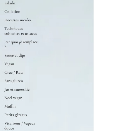
Salade
Collation
Recettes sucrées
Techniques
culinaires et astuces
Par quoi je remplace
?
Sauce et dips
Vegan
Crue / Raw
Sans gluten
Jus et smoothie
Noël vegan
Muffin
Petits gâteaux
Vitaliseur / Vapeur
douce