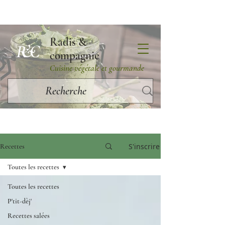
Radis &
R&C
compagnie
Cuisine végétale et gourmande
S'inscrire
Recettes
Toutes les recettes
Toutes les recettes
P'tit-dèj'
Recettes salées