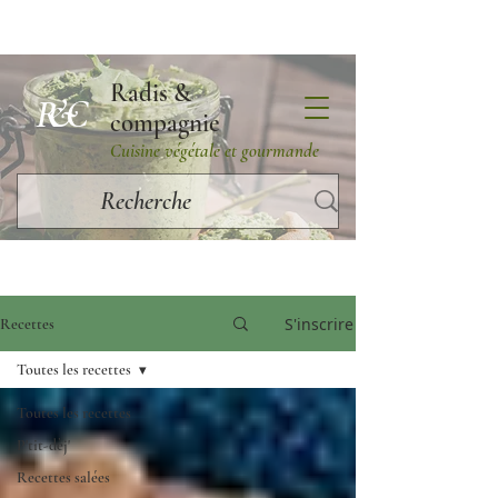
Radis &
R&C
compagnie
Cuisine végétale et gourmande
S'inscrire
Recettes
Toutes les recettes
Toutes les recettes
P'tit-dèj'
Recettes salées