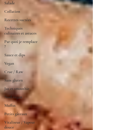
Salade
Collation
Recettes sucrées
Techniques
culinaires et astuces
Par quoi je remplace
?
Sauce et dips
Vegan
Crue / Raw
Sans gluten
Jus et smoothie
Noël vegan
Muffin
Petits gâteaux
Vitaliseur / Vapeur
douce