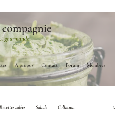
 compagnie
 et gourmande
ttes
A propos
Contact
Forum
Membres
Recettes salées
Salade
Collation