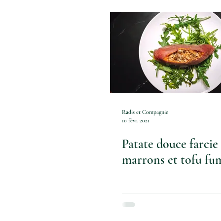
Recettes sucrées
Techniques 
Sauce et dips
Vegan
Cr
Noël vegan
Muffin
Pet
Radis et Compagnie
10 févr. 2021
Patate douce farcie
Apéro vegan
marrons et tofu fu