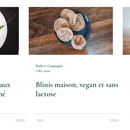
culinaires et astuces
Par quoi je remplace ?
ue / Raw
Sans gluten
Jus et smoothie
its gâteaux
Vitaliseur / Vapeur douce
Pancake
Radis et Compagnie
1 déc. 2020
 aux
Blinis maison, vegan et sans
mé
lactose