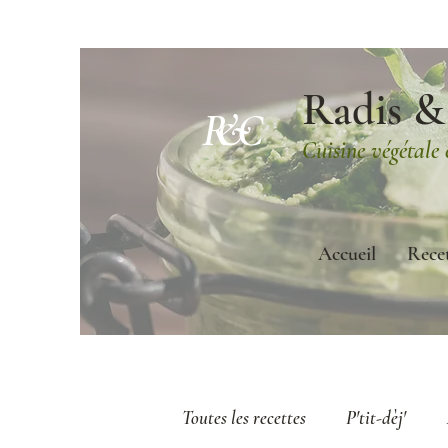
Radis &
R&C
Cuisine végétale
Accueil
Rece
Toutes les recettes
P'tit-dèj'